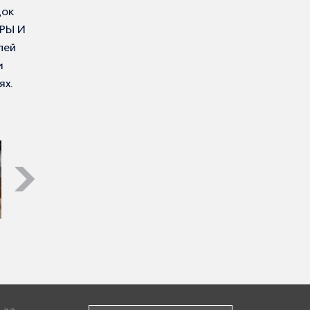
док
ЕРЫ И
лей
м
ях.