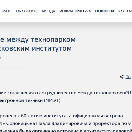
 ГРУПП
ОБ ОБЪЕКТЕ
АРЕНДА
ИНФРАСТРУКТУРА
НОВОСТИ
КОНТА
ве между технопарком
ковским институтом
)
Под
ние соглашения о сотрудничестве между технопарком «Э
ектронной техники (МИЭТ).
рочена к 60-летию института, а официальная встреча
» Солоницына Павла Владимировича и проректора по у
ьевича была органично встроена в архитектуру делово